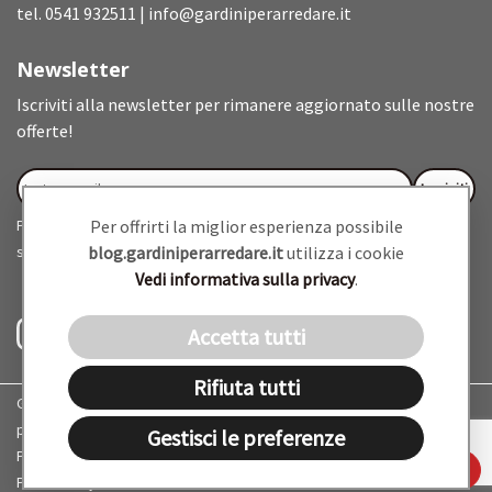
tel.
0541 932511
|
info@gardiniperarredare.it
Newsletter
Iscriviti alla newsletter per rimanere aggiornato sulle nostre
offerte!
Proseguendo accetti di ricevere la nostra newsletter (
informativa
Per offrirti la miglior esperienza possibile
sulla privacy
).
blog.gardiniperarredare.it
utilizza i cookie
Vedi informativa sulla privacy
.
Accetta tutti
Rifiuta tutti
Gardini per Arredare s.r.l
p.iva 03193200403
Gestisci le preferenze
Privacy Policy
FISSA UN APPUNTAMENTO
Powered by Nimaia