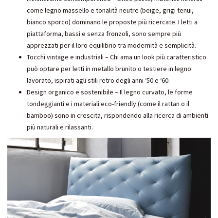
come legno massello e tonalità neutre (beige, grigi tenui,
bianco sporco) dominano le proposte più ricercate. I letti a
piattaforma, bassi e senza fronzoli, sono sempre più
apprezzati per il loro equilibrio tra modernità e semplicità.
Tocchi vintage e industriali – Chi ama un look più caratteristico
può optare per letti in metallo brunito o testiere in legno
lavorato, ispirati agli stili retro degli anni ‘50 e ‘60.
Design organico e sostenibile – Il legno curvato, le forme
tondeggianti e i materiali eco-friendly (come il rattan o il
bamboo) sono in crescita, rispondendo alla ricerca di ambienti
più naturali e rilassanti.